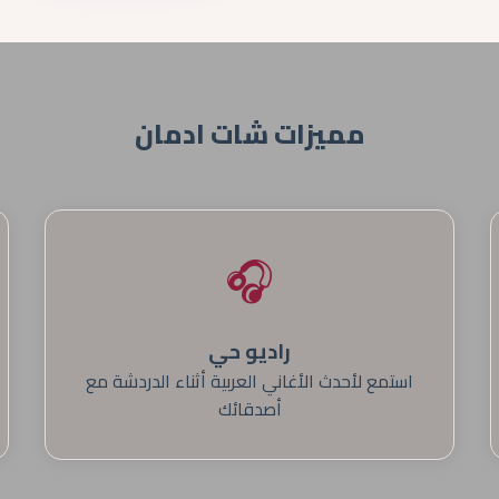
مميزات شات ادمان
🎧
راديو حي
استمع لأحدث الأغاني العربية أثناء الدردشة مع
أصدقائك