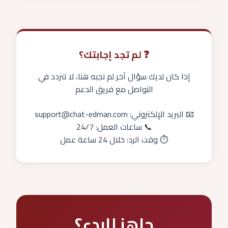
نعم، لدينا سياسة استرداد:
3. اختر "إلغاء الاشتراك"
• 30 يوم استرداد كامل للأشهر الأولى
4. أكد عملية الإلغاء
• استرداد جزئي بعد 30 يوم
ملاحظة: لن يتم تجديد الاشتراك تلقائياً بعد الإلغاء
• شروط الاسترداد تطبق حسب الخطة
❓ لم تجد إجابتك؟
• الاتصال بالدعم لطلب الاسترداد
إذا كان لديك سؤال آخر لم نجبه هنا، لا تتردد في
التواصل مع فريق الدعم
📧 البريد الإلكتروني:
support@chat-edman.com
📞 ساعات العمل: 24/7
⏱ وقت الرد: خلال 24 ساعة عمل
جاهز للبدء؟